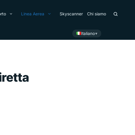
rto
Linea Aerea
Skyscanner
Chi siamo
Italiano
iretta