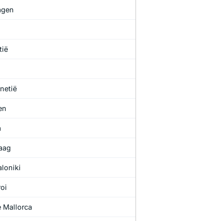
agen
tië
netië
en
a
aag
loniki
oi
 Mallorca