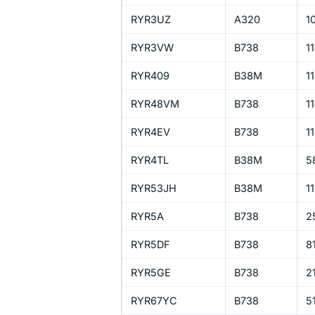
RYR3UZ
A320
1
RYR3VW
B738
1
RYR409
B38M
1
RYR48VM
B738
1
RYR4EV
B738
1
RYR4TL
B38M
5
RYR53JH
B38M
1
RYR5A
B738
2
RYR5DF
B738
8
RYR5GE
B738
2
RYR67YC
B738
5