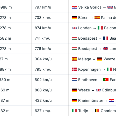
→
0988 m
797 km/u
Velika Gorica
→
1278 m
733 km/u
Büren
Palma d
→
1278 m
874 km/u
Londen
Falcon
→
1582 m
741 km/u
Boedapest
Bea
→
1278 m
776 km/u
Boedapest
Lo
→
87 m
304 km/u
Málaga
Weeze
→
1887 m
795 km/u
Kopenhagen
N
→
530 m
502 km/u
Eindhoven
Far
→
169 m
808 km/u
Weeze
Edinbu
→
187 m
432 km/u
Rheinmünster
→
182 m
637 km/u
Turijn
Charlero