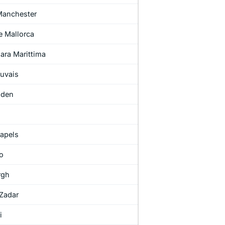
Manchester
e Mallorca
ara Marittima
uvais
nden
apels
o
rgh
Zadar
i