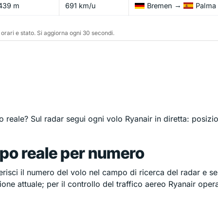
→
439 m
691 km/u
Bremen
Palma 
r orari e stato. Si aggiorna ogni 30 secondi.
reale? Sul radar segui ogni volo Ryanair in diretta: posizion
mpo reale per numero
serisci il numero del volo nel campo di ricerca del radar e sel
one attuale; per il controllo del traffico aereo Ryanair opera