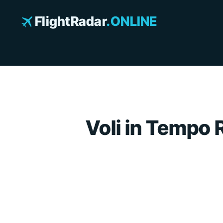
Vai
al
FlightRadar
.ONLINE
contenuto
Voli in Tempo R