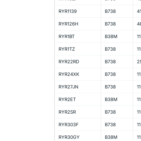
RYR1139
B738
4
RYR126H
B738
4
RYR1BT
B38M
1
RYR1TZ
B738
1
RYR22RD
B738
2
RYR24XK
B738
1
RYR27JN
B738
1
RYR2ET
B38M
1
RYR2SR
B738
1
RYR303F
B738
1
RYR30GY
B38M
1