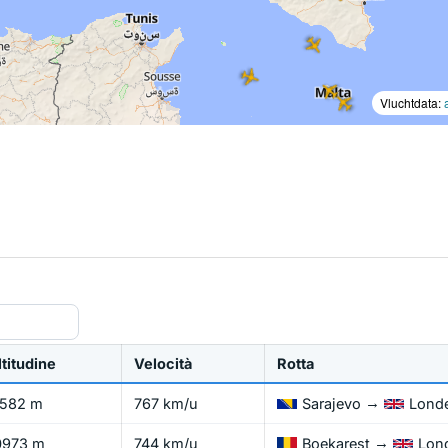
Vluchtdata:
ltitudine
Velocità
Rotta
→
1582 m
767 km/u
Sarajevo
Lond
→
0973 m
744 km/u
Boekarest
Lon