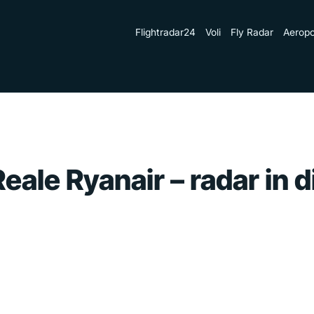
Flightradar24
Voli
Fly Radar
Aeropo
eale Ryanair – radar in d