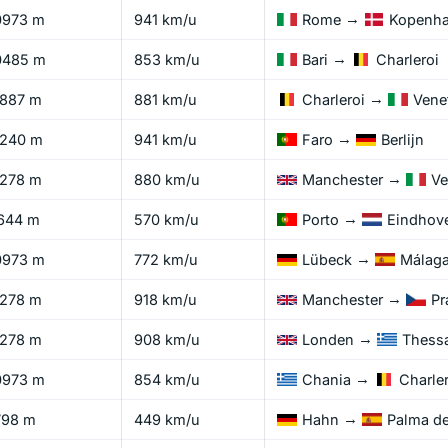
→
0973 m
941 km/u
Rome
Kopenh
→
0485 m
853 km/u
Bari
Charleroi
→
1887 m
881 km/u
Charleroi
Vene
→
1240 m
941 km/u
Faro
Berlijn
→
1278 m
880 km/u
Manchester
Ve
→
644 m
570 km/u
Porto
Eindhov
→
0973 m
772 km/u
Lübeck
Málag
→
1278 m
918 km/u
Manchester
Pr
→
1278 m
908 km/u
Londen
Thessa
→
0973 m
854 km/u
Chania
Charler
→
798 m
449 km/u
Hahn
Palma de