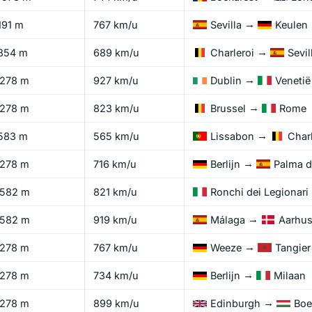
→
191 m
767 km/u
Sevilla
Keulen
→
854 m
689 km/u
Charleroi
Sevil
→
1278 m
927 km/u
Dublin
Venetië
→
1278 m
823 km/u
Brussel
Rome
→
583 m
565 km/u
Lissabon
Charl
→
1278 m
716 km/u
Berlijn
Palma d
1582 m
821 km/u
Ronchi dei Legionari
→
1582 m
919 km/u
Málaga
Aarhu
→
1278 m
767 km/u
Weeze
Tangier
→
1278 m
734 km/u
Berlijn
Milaan
→
1278 m
899 km/u
Edinburgh
Boe