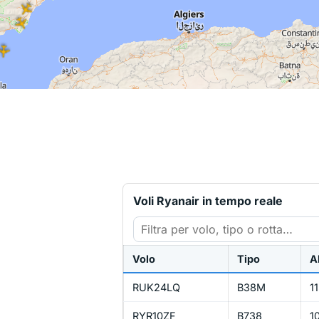
Voli Ryanair in tempo reale
Volo
Tipo
A
RUK24LQ
B38M
1
RYR10ZF
B738
1