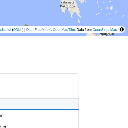
adsb.lol
(
ODbL
) |
OpenFreeMap
© OpenMapTiles
Data from
OpenStreetMap
en
den