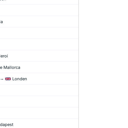
la
eroi
e Mallorca
→
Londen
s
dapest