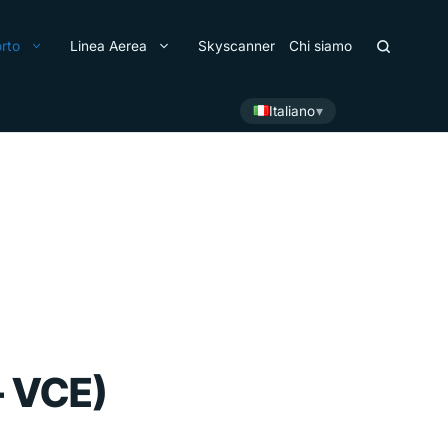
rto
Linea Aerea
Skyscanner
Chi siamo
Italiano
– VCE)