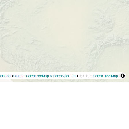
adsb.lol
(
ODbL
) |
OpenFreeMap
© OpenMapTiles
Data from
OpenStreetMap