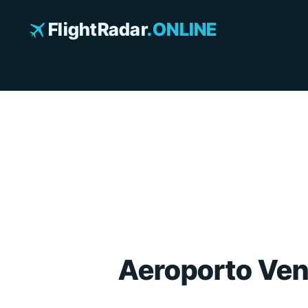
Vai
al
FlightRadar
.ONLINE
contenuto
Aeroporto Vene