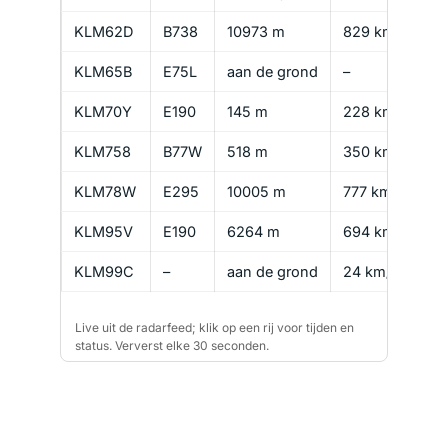
KLM62D
B738
10973 m
829 km/u
KLM65B
E75L
aan de grond
–
KLM70Y
E190
145 m
228 km/u
KLM758
B77W
518 m
350 km/u
KLM78W
E295
10005 m
777 km/u
KLM95V
E190
6264 m
694 km/u
KLM99C
–
aan de grond
24 km/u
Live uit de radarfeed; klik op een rij voor tijden en
status. Ververst elke 30 seconden.