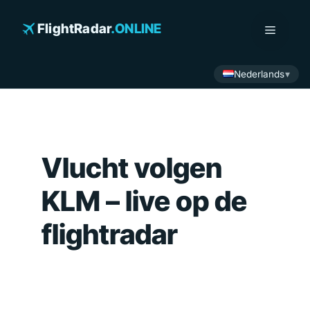
Ga
naar
FlightRadar
.ONLINE
Menu
de
inhoud
Nederlands
Vlucht volgen
KLM – live op de
flightradar