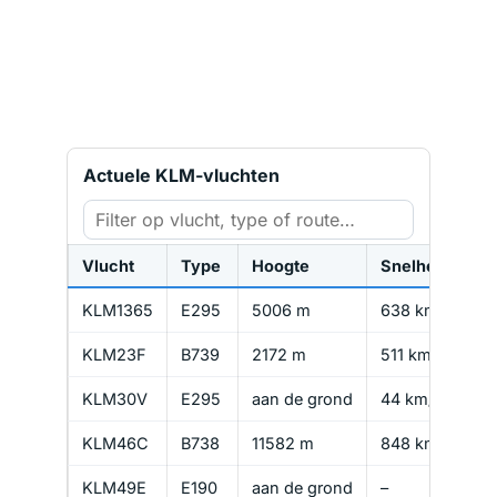
Actuele KLM-vluchten
Vlucht
Type
Hoogte
Snelheid
R
KLM1365
E295
5006 m
638 km/u
KLM23F
B739
2172 m
511 km/u
KLM30V
E295
aan de grond
44 km/u
KLM46C
B738
11582 m
848 km/u
KLM49E
E190
aan de grond
–