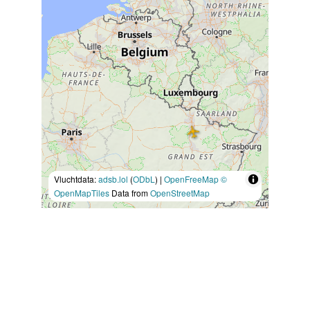
Vluchtdata:
adsb.lol
(
ODbL
) |
OpenFreeMap
©
OpenMapTiles
Data from
OpenStreetMap