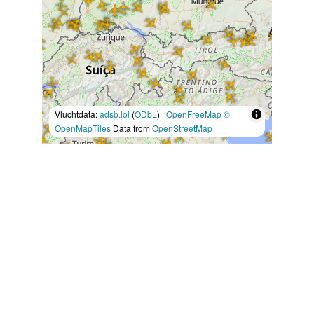
Vluchtdata:
adsb.lol
(
ODbL
) |
OpenFreeMap
©
OpenMapTiles
Data from
OpenStreetMap