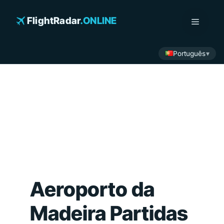
Saltar
para
FlightRadar
.ONLINE
Menu
o
conteúdo
Português
Aeroporto da
Madeira Partidas