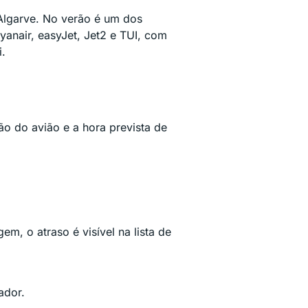
 Algarve. No verão é um dos
nair, easyJet, Jet2 e TUI, com
i.
o do avião e a hora prevista de
, o atraso é visível na lista de
ador.