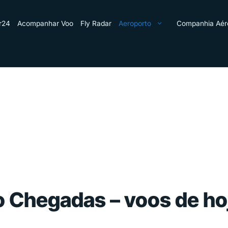
r24
Acompanhar Voo
Fly Radar
Aeroporto
Companhia Aér
o Chegadas – voos de h