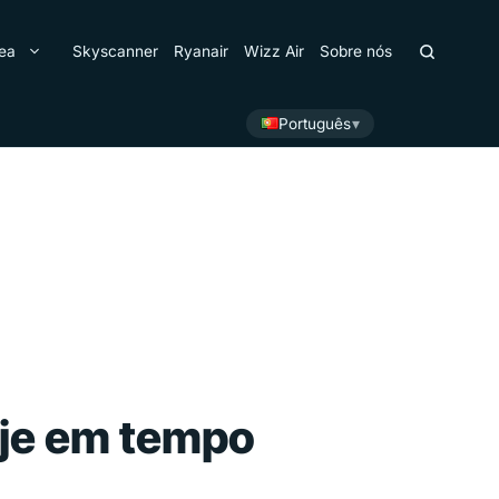
ea
Skyscanner
Ryanair
Wizz Air
Sobre nós
Português
oje em tempo