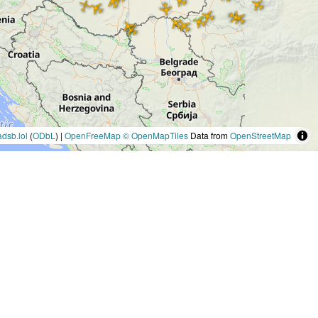
adsb.lol
(
ODbL
) |
OpenFreeMap
© OpenMapTiles
Data from
OpenStreetMap