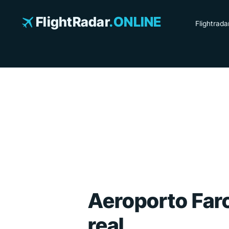
Saltar
para
FlightRadar
.ONLINE
Flightrada
o
conteúdo
Aeroporto Far
real