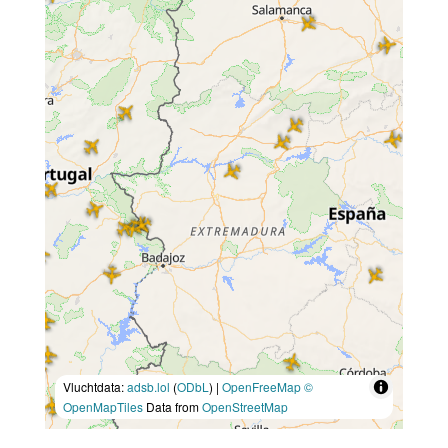
Vluchtdata:
adsb.lol
(
ODbL
) |
OpenFreeMap
©
OpenMapTiles
Data from
OpenStreetMap