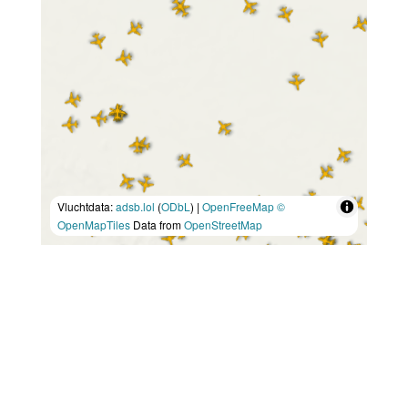
Vluchtdata:
adsb.lol
(
ODbL
) |
OpenFreeMap
©
OpenMapTiles
Data from
OpenStreetMap