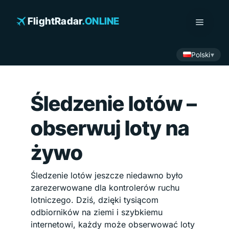
Przejdź
do
FlightRadar
.ONLINE
Menu
treści
Polski
Śledzenie lotów –
obserwuj loty na
żywo
Śledzenie lotów jeszcze niedawno było
zarezerwowane dla kontrolerów ruchu
lotniczego. Dziś, dzięki tysiącom
odbiorników na ziemi i szybkiemu
internetowi, każdy może obserwować loty