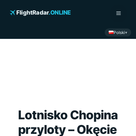
Przejdź
do
FlightRadar
.ONLINE
Menu
treści
Polski
Lotnisko Chopina
przyloty – Okęcie