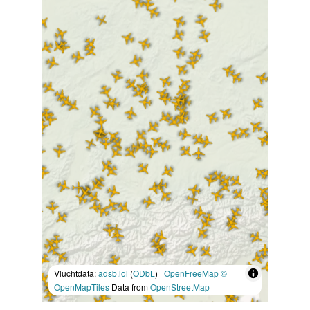
Vluchtdata:
adsb.lol
(
ODbL
) |
OpenFreeMap
©
OpenMapTiles
Data from
OpenStreetMap