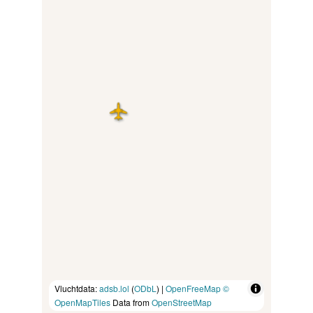
Vluchtdata:
adsb.lol
(
ODbL
) |
OpenFreeMap
©
OpenMapTiles
Data from
OpenStreetMap